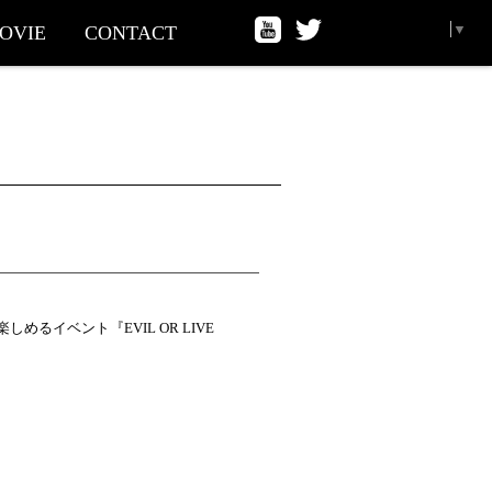
Select Language
▼
OVIE
CONTACT
しめるイベント『EVIL OR LIVE