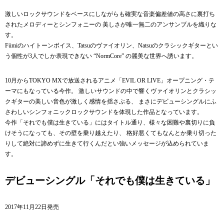
激しいロックサウンドをベースにしながらも確実な音楽偏差値の高さに裏打ち
されたメロディーとシンフォニーの 美しさが唯一無二のアンサンブルを織りな
す。
Fümiのハイトーンボイス、Tatsuのヴァイオリン、Natsuのクラシックギターとい
う個性が3人でしか表現できない “NormCore” の麗美な世界へ誘います。
10月からTOKYO MXで放送されるアニメ「EVIL OR LIVE」オープニング・テ
ーマにもなっている今作。 激しいサウンドの中で響くヴァイオリンとクラシッ
クギターの美しい音色が激しく感情を揺さぶる、 まさにデビューシングルにふ
さわしいシンフォニックロックサウンドを体現した作品となっています。
今作「それでも僕は生きている」にはタイトル通り、様々な困難や裏切りに負
けそうになっても、その壁を乗り越えたり、 格好悪くてもなんとか乗り切った
りして絶対に諦めずに生きて行くんだとい強いメッセージが込められていま
す。
デビューシングル「それでも僕は生きている」
2017年11月22日発売