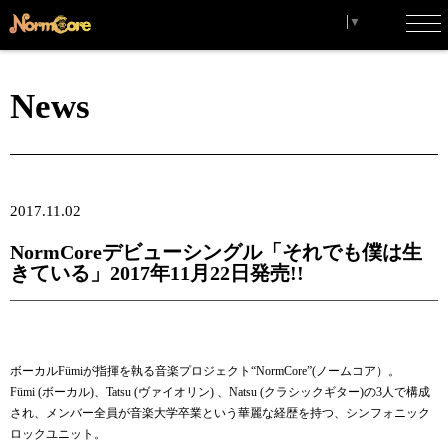
Select Language
▼
toggl
navig
News
2017.11.02
NormCoreデビューシングル「それでも僕は生
きている」2017年11月22日発売!!
ボーカルFümiが指揮を執る音楽プロジェクト“NormCore”(ノームコア）。
Fümi (ボーカル)、Tatsu (ヴァイオリン) 、Natsu (クラシックギター)の3人で構成
され、メンバー全員が音楽大学卒業という華麗な経歴を持つ、シンフォニック
ロックユニット。