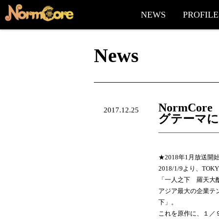
NEWS
PROFILE
News
NormCo
2017.12.25
グテーマに決
★2018年1月放送
2018/1/9より、T
「一人之下 羅天大
アジア最大の企業テ
下」。
これを原作に、１／９