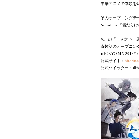
中華アニメの本領を
そのオープニングテ
NormCore『傷だら
※この「一人之下 
奇数話のオープニング
●TOKYO MX 2018/1
公式サイト：
hitorino
公式ツイッター：＠hitor