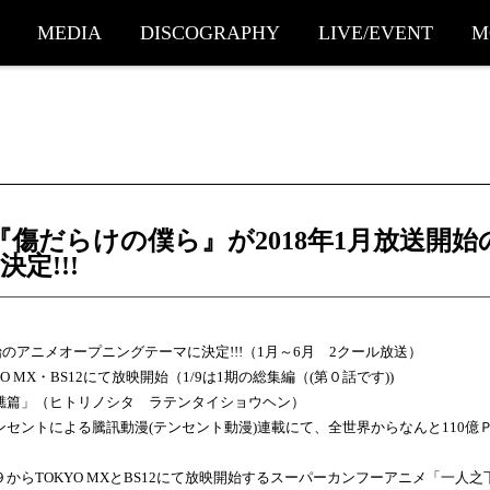
MEDIA
DISCOGRAPHY
LIVE/EVENT
M
re『傷だらけの僕ら』が2018年1月放送
定!!!
開始のアニメオープニングテーマに決定!!!（1月～6月 2クール放送）
OKYO MX・BS12にて放映開始（1/9は1期の総集編（(第０話です))
醮篇」（ヒトリノシタ ラテンタイショウヘン）
ンセントによる騰訊動漫(テンセント動漫)連載にて、全世界からなんと110億
からTOKYO MXとBS12にて放映開始するスーパーカンフーアニメ「一人