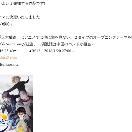
いよいよ発揮する作品です!
ーマに決定いたしました！
けの僕ら』
羅天大醮篇」はアニメでは他に類を見ない、２タイプのオープニングテーマを
をNormCoreが担当。（偶数話は中国のバンドが担当）
/16 25:40〜 ●BS12 2018/1/20 27:00～
shita2.com
inoshita