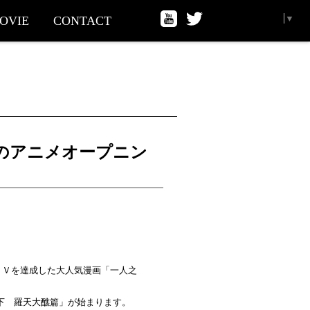
Select Language
▼
OVIE
CONTACT
開始のアニメオープニン
ＰＶを達成した大人気漫画「一人之
之下 羅天大醮篇」が始まります。