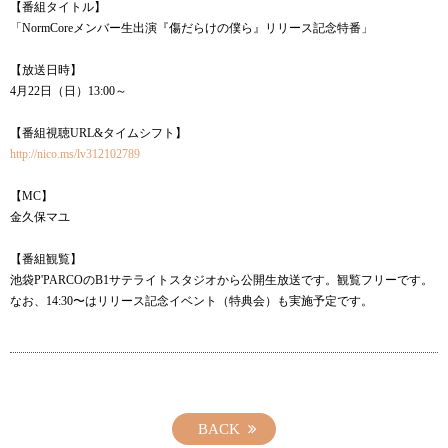
【番組タイトル】
「NormCoreメンバー生出演『傷だらけの僕ら』リリース記念特番」
【放送日時】
4月22日（日）13:00～
【番組視聴URL&タイムシフト】
http://nico.ms/lv312102789
【MC】
金久保マユ
【番組観覧】
池袋P'PARCOのB1サテライトスタジオから公開生放送です。観覧フリーです。
なお、14:30〜はリリース記念イベント（特典会）も実施予定です。
BACK