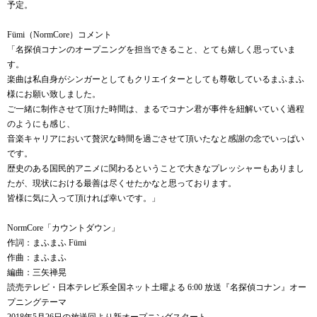
予定。
Fümi（NormCore）コメント
「名探偵コナンのオープニングを担当できること、とても嬉しく思っていま
す。
楽曲は私自身がシンガーとしてもクリエイターとしても尊敬しているまふまふ
様にお願い致しました。
ご一緒に制作させて頂けた時間は、まるでコナン君が事件を紐解いていく過程
のようにも感じ、
音楽キャリアにおいて贅沢な時間を過ごさせて頂いたなと感謝の念でいっぱい
です。
歴史のある国民的アニメに関わるということで大きなプレッシャーもありまし
たが、現状における最善は尽くせたかなと思っております。
皆様に気に入って頂ければ幸いです。」
NormCore「カウントダウン」
作詞：まふまふ Fümi
作曲：まふまふ
編曲：三矢禅晃
読売テレビ・日本テレビ系全国ネット土曜よる 6:00 放送『名探偵コナン』オー
プニングテーマ