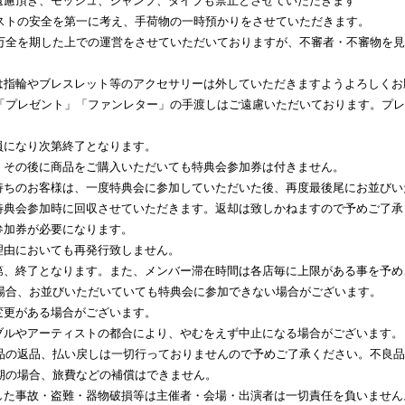
遠慮頂き、モッシュ、ジャンプ、ダイブも禁止とさせていただきます
ストの安全を第一に考え、手荷物の一時預かりをさせていただきます。
万全を期した上での運営をさせていただいておりますが、不審者・不審物を見
は指輪やブレスレット等のアクセサリーは外していただきますようよろしくお
「プレゼント」「ファンレター」の手渡しはご遠慮いただいております。プレ
員になり次第終了となります。
、その後に商品をご購入いただいても特典会参加券は付きません。
持ちのお客様は、一度特典会に参加していただいた後、再度最後尾にお並びい
特典会参加時に回収させていただきます。返却は致しかねますので予めご了承
参加券が必要になります。
理由においても再発行致しません。
第、終了となります。また、メンバー滞在時間は各店毎に上限がある事を予め
合、お並びいただいていても特典会に参加できない場合がございます。
変更がある場合がございます。
ブルやアーティストの都合により、やむをえず中止になる場合がございます。
品の返品、払い戻しは一切行っておりませんので予めご了承ください。不良品
期の場合、旅費などの補償はできません。
した事故・盗難・器物破損等は主催者・会場・出演者は一切責任を負いません