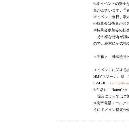
※本イベントの安全
合がございます。予
※イベント当日、取
※特典会は係員がお
※特典会参加券の転
その様な行為が認めら
ので、絶対にその様
＜主催＞ 株式会社
＜イベントに関する
HMVラゾーナ川崎 TEL04
E-MAIL：
event@bein
※件名に「NormC
場合によってはご返
※携帯電話メールアドレ
うにドメイン指定受