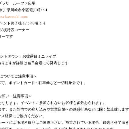
プラザ ルーファ広場
 神奈川県川崎市幸区堀川町72-1
ona-kawasaki.com/
ベント終了後 17：40頃より
ージ横特設コーナー
リーです
「カウントダウン」お披露目ミニライブ
おりますが詳細は当日会場にて発表します
売についてご注意事項＞
不可。ポイントカード・駐車券など一切対象外です。
お願い・注意事項＞
となります。イベントに参加されないお客様も多数おられます。
す。また館内での座り込みや営業店舗への迷惑行為などは固く禁止致します
ース確保にご協力ください。
シートによる場所取りはご遠慮下さい。放置されている場合、対処させて頂き