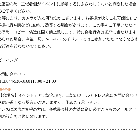
な運営の為、主催者側がイベントに参加するにふさわしくないと判断した場合
めご了承ください。
材等により、カメラが入る可能性がございます。お客様が映りこむ可能性もご
客様の肩や腕などに触れて誘導する場合があります。この事をご了承いただけ
売行為、コピー、偽造は固く禁止致します。特に偽造行為は犯罪に当たります
れた場合、今後一切、NormCoreのイベントにはご参加いただけなくなる
な行為を行わないでください。
ビーイング
お問い合わせ＞
4-520-8160 (10:00～21:00)
g.co.jp
ore【会場名】イベント」とご記入頂き、上記のメールアドレス宛にお問い合わ
信が遅くなる場合がございますが、予めご了承下さい。
スに送信ご希望の方は、各携帯会社の方法に従い必ずこちらのメールアドレス"even
信の設定をお願い致します。