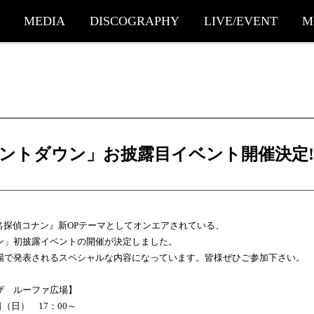
MEDIA
DISCOGRAPHY
LIVE/EVENT
M
ントダウン」お披露目イベント開催決定!
『名探偵コナン』新OPテーマとしてオンエアされている、
ン」初披露イベントの開催が決定しました。
場で発表されるスペシャルな内容になっています。皆様ぜひご参加下さい。
ザ ルーファ広場】
日（日） 17：00～