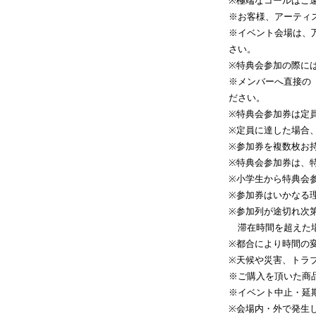
※極端なコールはご
※お客様、アーティ
※イベント会場は、
さい。
※特典会参加の際に
※メンバーへ直接の
ださい。
※特典会参加券は定
※定員に達した場合
※参加券を複数枚お
※特典会参加券は、
※小学生から特典会
※参加券はいかなる
※参加列が途切れ次
滞在時間を超えた場
※都合により時間の
※天候や災害、トラ
※ご購入を頂いた商
※イベント中止・延
※会場内・外で発生