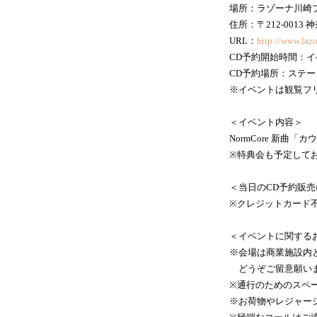
場所：ラゾーナ川崎
住所：〒212-0013
URL：
http://www.laz
CD予約開始時間：イ
CD予約場所：ステ
※イベントは観覧フ
＜イベント内容＞
NormCore 新曲
※特典会も予定して
＜当日のCD予約販
※クレジットカード
＜イベントに関する
※会場は商業施設内
どうぞご留意願いま
※通行のためのスペ
※お荷物やレジャー