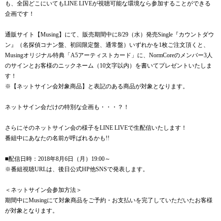
も、全国どこにいてもLINE LIVEが視聴可能な環境なら参加することができる
企画です！
通販サイト【Musing】にて、販売期間中に8/29（水）発売Single『カウントダウ
ン』（名探偵コナン盤、初回限定盤、通常盤）いずれかを1枚ご注文頂くと、
Musingオリジナル特典「A5アーティストカード」に、NormCoreのメンバー3人
のサインとお客様のニックネーム（10文字以内）を書いてプレゼントいたしま
す！
※【ネットサイン会対象商品】と表記のある商品が対象となります。
ネットサイン会だけの特別な企画も・・・？！
さらにそのネットサイン会の様子をLINE LIVEで生配信いたします！
番組中にあなたの名前が呼ばれるかも!!
■配信日時：2018年8月6日（月）19:00～
※番組視聴URLは、後日公式HP他SNSで発表します。
＜ネットサイン会参加方法＞
期間中にMusingにて対象商品をご予約・お支払いを完了していただいたお客様
が対象となります。