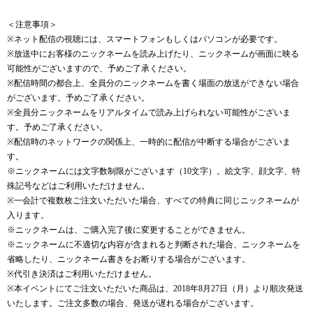
＜注意事項＞
※ネット配信の視聴には、スマートフォンもしくはパソコンが必要です。
※放送中にお客様のニックネームを読み上げたり、ニックネームが画面に映る
可能性がございますので、予めご了承ください。
※配信時間の都合上、全員分のニックネームを書く場面の放送ができない場合
がございます。予めご了承ください。
※全員分ニックネームをリアルタイムで読み上げられない可能性がございま
す。予めご了承ください。
※配信時のネットワークの関係上、一時的に配信が中断する場合がございま
す。
※ニックネームには文字数制限がございます（10文字）。絵文字、顔文字、特
殊記号などはご利用いただけません。
※一会計で複数枚ご注文いただいた場合、すべての特典に同じニックネームが
入ります。
※ニックネームは、ご購入完了後に変更することができません。
※ニックネームに不適切な内容が含まれると判断された場合、ニックネームを
省略したり、ニックネーム書きをお断りする場合がございます。
※代引き決済はご利用いただけません。
※本イベントにてご注文いただいた商品は、2018年8月27日（月）より順次発送
いたします。ご注文多数の場合、発送が遅れる場合がございます。