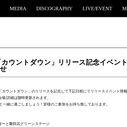
MEDIA
DISCOGRAPHY
LIVE/EVENT
M
ingle「カウントダウン」リリース記念イベ
せ
d Single「カウントダウン」のリリースを記念して下記日程にてリリースイベント
会場/詳細は随時更新されます。
oreと一緒に過ごしましょう！皆様のご参加をお待ち致しております。
ぽーと磐田店グリーンステージ