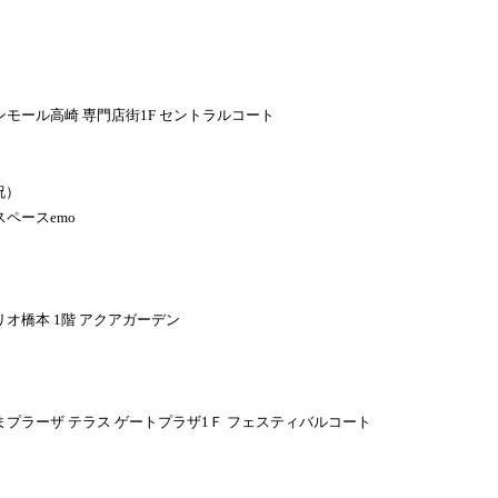
）
モール高崎 専門店街1F セントラルコート
祝）
ペースemo
）
オ橋本 1階 アクアガーデン
）
プラーザ テラス ゲートプラザ1Ｆ フェスティバルコート