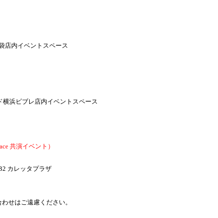
）
池袋店内イベントスペース
ド横浜ビブレ店内イベントスペース
t place 共演イベント）
B2 カレッタプラザ
合わせはご遠慮ください。