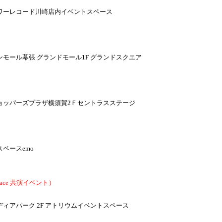
ワーレコード川崎店内イベントスペース
）
モール幕張 グランドモール1F グランドスクエア
）
ョッパーズプラザ横須賀2Ｆセントラスステージ
）
ペースemo
t place 共演イベント）
）
ィアパーク 2F アトリウムイベントスペース