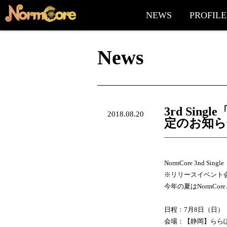
NEWS
PROFILE
News
3rd S
2018.08.20
定のお知ら
NormCore 3n
※リリースイベント
今年の夏はNormC
日程：7月8日（日）
会場：【静岡】らら