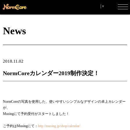
Select Language
▼
toggl
navig
News
2018.11.02
NormCoreカレンダー2019制作決定！
NormCoreの写真を使用した、使いやすいシンプルなデザインの卓上カレンダー
が、
Musingにて予約受付がスタートしました！
ご予約はMusingにて：
http://musing.jp/shop/calendar/