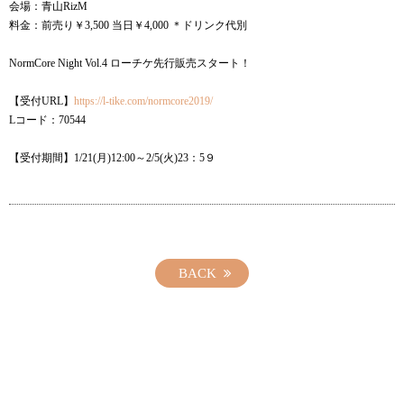
会場：青山RizM
料金：前売り￥3,500 当日￥4,000 ＊ドリンク代別
NormCore Night Vol.4 ローチケ先行販売スタート！
【受付URL】
https://l-tike.com/normcore2019/
Lコード：70544
【受付期間】1/21(月)12:00～2/5(火)23：5９
BACK