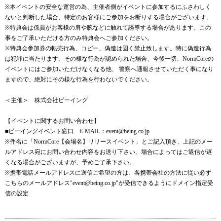
※本イベントの安全な運営の為、主催者側がイベントに参加するにふさわしく
ないと判断した場合、特定のお客様にご参加をお断りする場合がございます。
※特典会は係員がお客様の肩や腕などに触れて誘導する場合があります。この
事をご了承いただける方のみ特典会へご参加ください。
※特典会参加券の転売行為、コピー、偽造は固く禁止致します。特に偽造行為
は犯罪に当たります。その様な行為が認められた場合、今後一切、NormCoreの
イベントにはご参加いただけなくなる他、 警察へ通報させていただく事になり
ますので、絶対にその様な行為を行わないでください。
＜主催＞ 株式会社ビーイング
【イベントに関するお問い合わせ】
■ビーイングイベント窓口 E-MAIL：event@being.co.jp
※件名に「NormCore【会場名】リリースイベント」とご記入頂き、上記のメー
ルアドレス宛にお問い合わせ内容をお送り下さい。場合によってはご返信が遅
くなる場合がございますが、予めご了承下さい。
※携帯電話メールアドレスに送信ご希望の方は、各携帯会社の方法に従い必ず
こちらのメールアドレス"event@being.co.jp"が受信できるようにドメイン指定受
信の設定