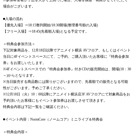
※参加希望者が予想を大きく上回った場合、入場を抽選・制限させていただく
場合がございます。
■入場の流れ
【優先入場】⇒18:15整列開始/18:30開場(整理番号順の入場)
【フリー入場】⇒18:45(先着順入場)となる予定です。
＜特典会参加方法＞
下記対象商品を、12月18日以降でアニメイト横浜 AVフロア、もしくはイベント
当日に4Fイベントスペースにて、ご予約、ご購入頂いたお客様に『特典会参加
券』をお渡しいたします。
※4Fイベントスペースでの『特典会参加券』付きCDの販売開始は、開場(18：30
～)からとなります。
※当日販売する商品数には限りがございますので、先着順での販売となる可能
性がございます。予めご了承ください。
※12月18日（火）10：00以降にアニメイト横浜店3F AVフロアにて対象商品をお
予約頂いたお客様にもイベント参加券はお渡しさせて頂きます。
特典会内容は下記一覧をご確認ください。
■イベント内容：NormCore（ノームコア）ミニライブ＆特典会
＜特典会内容＞