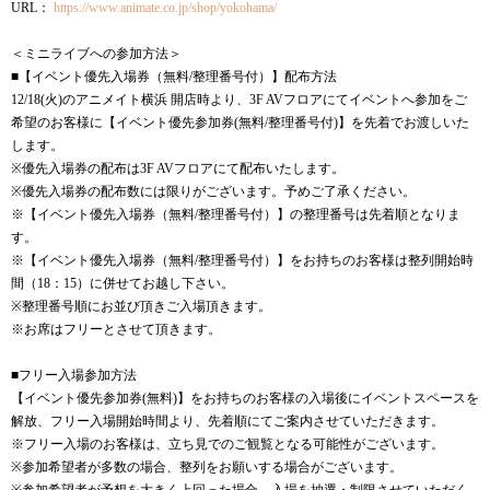
URL：
https://www.animate.co.jp/shop/yokohama/
＜ミニライブへの参加方法＞
■【イベント優先入場券（無料/整理番号付）】配布方法
12/18(火)のアニメイト横浜 開店時より、3F AVフロアにてイベントへ参加をご
希望のお客様に【イベント優先参加券(無料/整理番号付)】を先着でお渡しいた
します。
※優先入場券の配布は3F AVフロアにて配布いたします。
※優先入場券の配布数には限りがございます。予めご了承ください。
※【イベント優先入場券（無料/整理番号付）】の整理番号は先着順となりま
す。
※【イベント優先入場券（無料/整理番号付）】をお持ちのお客様は整列開始時
間（18：15）に併せてお越し下さい。
※整理番号順にお並び頂きご入場頂きます。
※お席はフリーとさせて頂きます。
■フリー入場参加方法
【イベント優先参加券(無料)】をお持ちのお客様の入場後にイベントスペースを
解放、フリー入場開始時間より、先着順にてご案内させていただきます。
※フリー入場のお客様は、立ち見でのご観覧となる可能性がございます。
※参加希望者が多数の場合、整列をお願いする場合がございます。