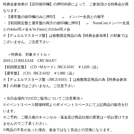
特典会参加券の【店印捺印欄】の押印内容によって、ご参加頂ける特典会が異
なります。
・【通常盤の捺印欄のみに押印】 → メンバー全員との握手
・【初回限定盤と通常盤の両方の捺印欄に押印】 → NormCoreメンバー全員
との4shot写メ会＆Vo.Fümiとの2shot写メ会
※【デュエルマスターズ盤】は枚数限定商品の為【特典会参加券】の対象では
ございません。ご注意下さい
＜特典会 対象タイトル＞
2019.2.13 RELEASE CRY MAX!!
【初回限定盤】（CD +Mカード）JBCZ-6101 ￥1,620（込）
【通常盤】（CD）JBCZ-6102 ￥1,080（込）
※【デュエルマスターズ盤（JBCZ-6103）】は枚数限定商品の為【特典会参加
券】の対象ではございません。ご注意下さい
＜当日会場内でのCDご販売についてご注意事項＞
※イベントスペース開場時間より4Fイベントスペースにて上記商品の販売を行
います。
※ご予約、ご購入後のキャンセル・返金及び商品仕様の変更は一切お受けでき
ませんのでご了承ください。
※商品の不良があった場合、返金ではなく良品との交換になります。