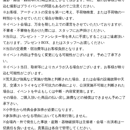
撮影・録音・録画等の行為は禁止とさせて頂きます。特に一般のお客様が映り
込む撮影はプライバシーの問題もあるのでご注意ください。
※お客様、アーティストの安全を第一に考え、手荷物検査、または手荷物の一
時預かりをさせていただく場合が御座います。
※イベント会場は、万全を期した上での運営をさせていただいておりますが、
不審者・不審物を見かけた際には、スタッフにお声掛けください。
※当日は、プレゼント・ファンレター等を本人に手渡しすることはご遠慮頂い
ております。プレゼントBOX、またはスタッフへお渡しください
※当日の交通費・宿泊費等はお客様負担となります。
※イベント内容は予告なく変更になる可能性がございます。予めご了承下さ
い。
※イベント当日、取材等によりカメラが入る場合がございます。お客様が映り
込む可能性がございます。
※荒天及び強風など実施が危険と判断された場合、または会場の設備故障や天
災、交通ストライキなど不可抗力の事由により、公演実施不可能と判断された
場合は、イベントを中止もしくは中断・内容変更致します。
その場合、ご購入頂いた商品の払い戻し,旅費などの補償はできません予めご了
承下さい。
※小学生から特典会参加券が必要になります。
※参加券はいかなる理由においても再発行致しません。
※会場内・外で発生した事故・盗難・器物破損等は主催者・会場・出演者は一
切責任を負いません。貴重品は各自で管理してください。