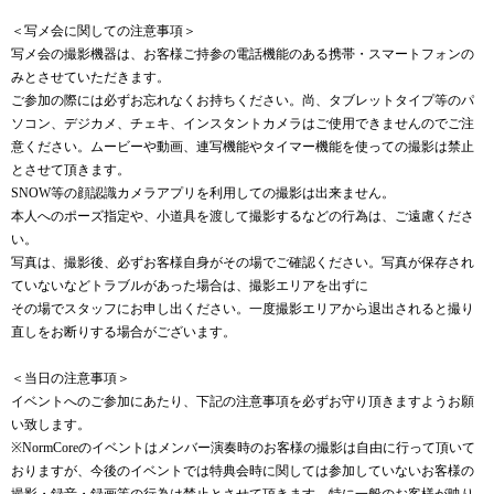
＜写メ会に関しての注意事項＞
写メ会の撮影機器は、お客様ご持参の電話機能のある携帯・スマートフォンの
みとさせていただきます。
ご参加の際には必ずお忘れなくお持ちください。尚、タブレットタイプ等のパ
ソコン、デジカメ、チェキ、インスタントカメラはご使用できませんのでご注
意ください。ムービーや動画、連写機能やタイマー機能を使っての撮影は禁止
とさせて頂きます。
SNOW等の顔認識カメラアプリを利用しての撮影は出来ません。
本人へのポーズ指定や、小道具を渡して撮影するなどの行為は、ご遠慮くださ
い。
写真は、撮影後、必ずお客様自身がその場でご確認ください。写真が保存され
ていないなどトラブルがあった場合は、撮影エリアを出ずに
その場でスタッフにお申し出ください。一度撮影エリアから退出されると撮り
直しをお断りする場合がございます。
＜当日の注意事項＞
イベントへのご参加にあたり、下記の注意事項を必ずお守り頂きますようお願
い致します。
※NormCoreのイベントはメンバー演奏時のお客様の撮影は自由に行って頂いて
おりますが、今後のイベントでは特典会時に関しては参加していないお客様の