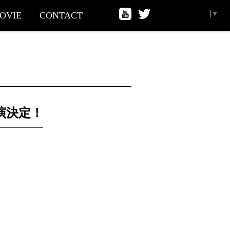
Select Language
▼
OVIE
CONTACT
演決定！